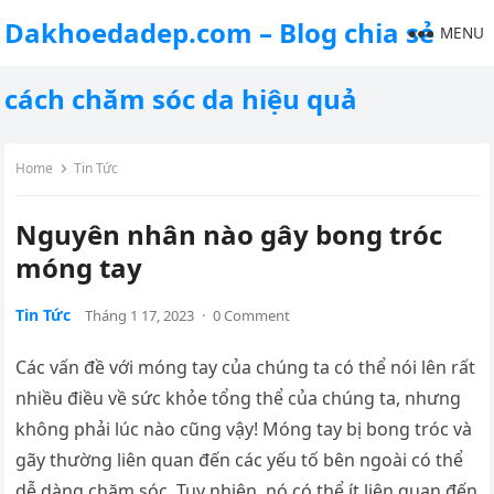
Dakhoedadep.com – Blog chia sẻ
MENU
cách chăm sóc da hiệu quả
Home
Tin Tức
Nguyên nhân nào gây bong tróc
móng tay
Tin Tức
Tháng 1 17, 2023
·
0 Comment
Các vấn đề với móng tay của chúng ta có thể nói lên rất
nhiều điều về sức khỏe tổng thể của chúng ta, nhưng
không phải lúc nào cũng vậy! Móng tay bị bong tróc và
gãy thường liên quan đến các yếu tố bên ngoài có thể
dễ dàng chăm sóc. Tuy nhiên, nó có thể ít liên quan đến