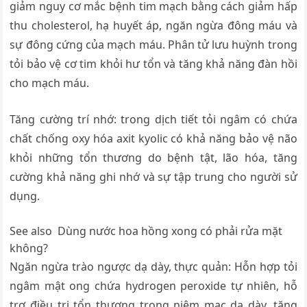
giảm nguy cơ mắc bệnh tim mạch bằng cách giảm hấp
thu cholesterol, hạ huyết áp, ngăn ngừa đông máu và
sự đông cứng của mạch máu. Phân tử lưu huỳnh trong
tỏi bảo vệ cơ tim khỏi hư tổn và tăng khả năng đàn hồi
cho mạch máu.
Tăng cường trí nhớ: trong dịch tiết tỏi ngâm có chứa
chất chống oxy hóa axit kyolic có khả năng bảo vệ não
khỏi những tổn thương do bệnh tật, lão hóa, tăng
cường khả năng ghi nhớ và sự tập trung cho người sử
dụng.
See also
Dùng nước hoa hồng xong có phải rửa mặt
không?
Ngăn ngừa trào ngược dạ dày, thực quản: Hỗn hợp tỏi
ngâm mật ong chứa hydrogen peroxide tự nhiên, hỗ
trợ điều trị tổn thương trong niêm mạc dạ dày, tăng