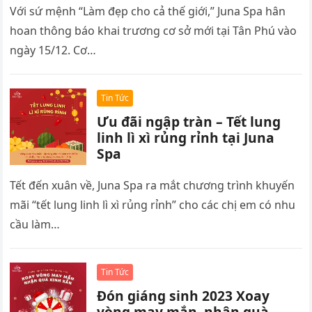
Với sứ mệnh “Làm đẹp cho cả thế giới,” Juna Spa hân
hoan thông báo khai trương cơ sở mới tại Tân Phú vào
ngày 15/12. Cơ…
Tin Tức
Ưu đãi ngập tràn – Tết lung
linh lì xì rủng rỉnh tại Juna
Spa
Tết đến xuân về, Juna Spa ra mắt chương trình khuyến
mãi “tết lung linh lì xì rủng rỉnh” cho các chị em có nhu
cầu làm…
Tin Tức
Đón giáng sinh 2023 Xoay
vòng may mắn, nhận quà