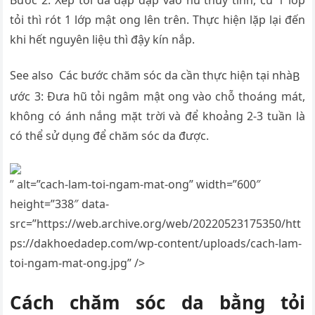
Bước 2: Xếp tỏi đã đập dập vào hũ thủy tinh, cứ 1 lớp
tỏi thì rót 1 lớp mật ong lên trên. Thực hiện lặp lại đến
khi hết nguyên liệu thì đậy kín nắp.
See also
Các bước chăm sóc da cần thực hiện tại nhà
B
ước 3: Đưa hũ tỏi ngâm mật ong vào chỗ thoáng mát,
không có ánh nắng mặt trời và để khoảng 2-3 tuần là
có thể sử dụng để chăm sóc da được.
” alt=”cach-lam-toi-ngam-mat-ong” width=”600″
height=”338″ data-
src=”https://web.archive.org/web/20220523175350/htt
ps://dakhoedadep.com/wp-content/uploads/cach-lam-
toi-ngam-mat-ong.jpg” />
Cách chăm sóc da bằng tỏi